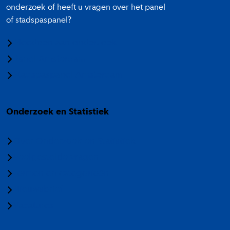
onderzoek of heeft u vragen over het panel
of stadspaspanel?
Meedoen aan onderzoek
Panel Amsterdam
Stadspaspanel Amsterdam
Onderzoek en Statistiek
Over Onderzoek en Statistiek
Veelgestelde vragen
Termen en categorieën
Nieuwsbrief
Vacatures