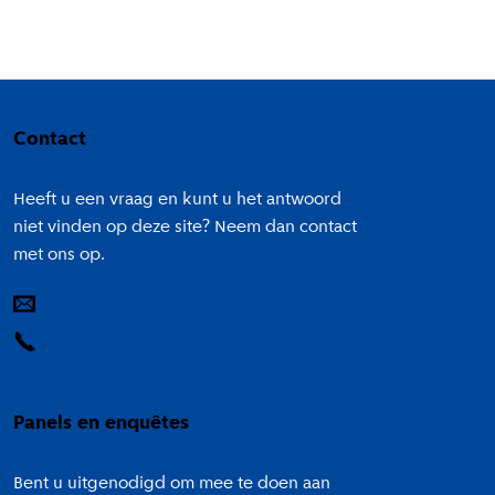
Colofon
Contact
Heeft u een vraag en kunt u het antwoord
niet vinden op deze site? Neem dan contact
met ons op.
E-mail
14 020
Panels en enquêtes
Bent u uitgenodigd om mee te doen aan