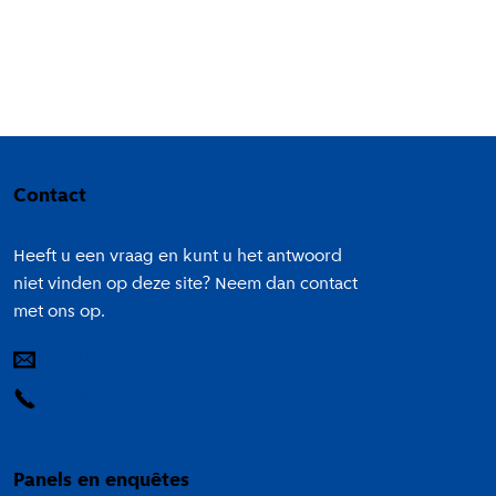
Colofon
Contact
Heeft u een vraag en kunt u het antwoord
niet vinden op deze site? Neem dan contact
met ons op.
E-mail
14 020
Panels en enquêtes