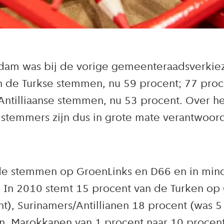
dam was bij de vorige gemeenteraadsverkiez
n de Turkse stemmen, nu 59 procent; 77 pro
Antilliaanse stemmen, nu 53 procent. Over h
temmers zijn dus in grote mate verantwoorde
in de stemmen op GroenLinks en D66 en in mi
n. In 2010 stemt 15 procent van de Turken op
), Surinamers/Antillianen 18 procent (was 5
n, Marokkanen van 1 procent naar 10 procent