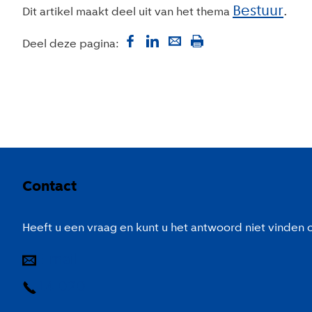
Bestuur
Dit artikel maakt deel uit van het thema
Deel deze pagina:
Colofon
Contact
Heeft u een vraag en kunt u het antwoord niet vinden
E-mail
14 020