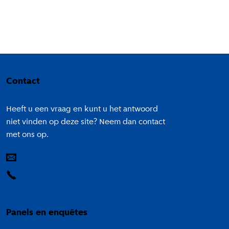
Colofon
Contact
Heeft u een vraag en kunt u het antwoord
niet vinden op deze site? Neem dan contact
met ons op.
E-mail
14 020
Panels en enquêtes