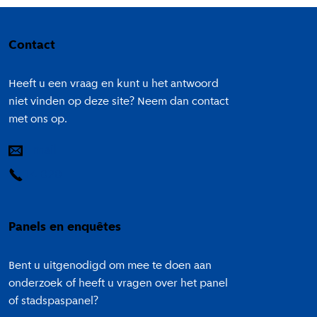
Colofon
Contact
Heeft u een vraag en kunt u het antwoord
niet vinden op deze site? Neem dan contact
met ons op.
E-mail
14 020
Panels en enquêtes
Bent u uitgenodigd om mee te doen aan
onderzoek of heeft u vragen over het panel
of stadspaspanel?