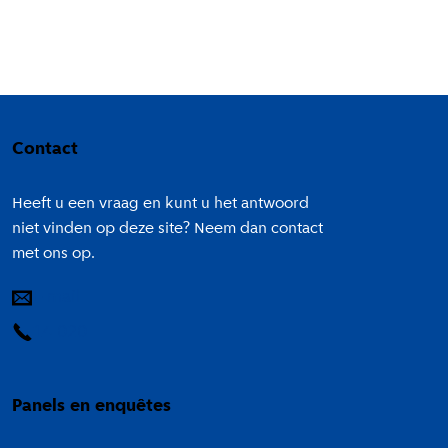
Colofon
Contact
Heeft u een vraag en kunt u het antwoord
niet vinden op deze site? Neem dan contact
met ons op.
E-mail
14 020
Panels en enquêtes