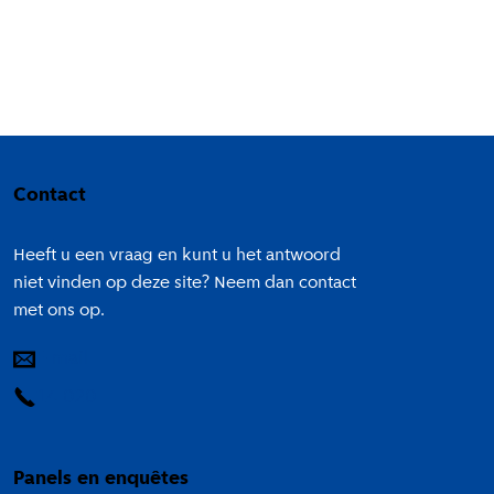
Colofon
Contact
Heeft u een vraag en kunt u het antwoord
niet vinden op deze site? Neem dan contact
met ons op.
E-mail
14 020
Panels en enquêtes