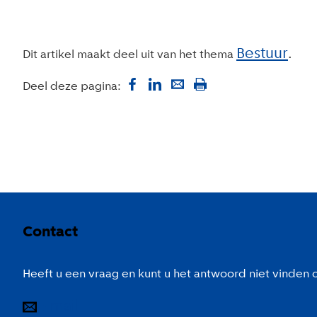
Bestuur
Dit artikel maakt deel uit van het thema
Deel deze pagina:
Colofon
Contact
Heeft u een vraag en kunt u het antwoord niet vinden
E-mail