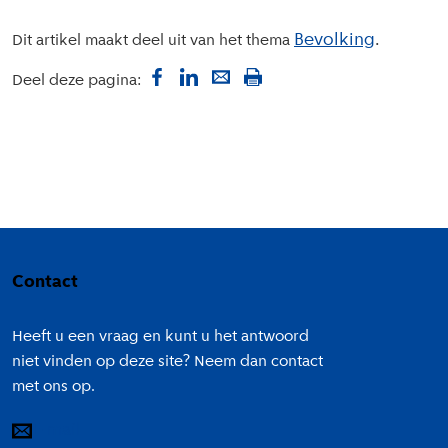
Bevolking
Dit artikel maakt deel uit van het thema
Deel deze pagina:
Colofon
Contact
Heeft u een vraag en kunt u het antwoord
niet vinden op deze site? Neem dan contact
met ons op.
E-mail