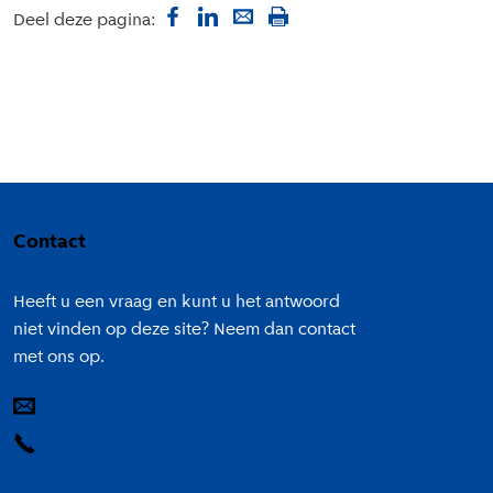
Deel deze pagina:
Colofon
Contact
Heeft u een vraag en kunt u het antwoord
niet vinden op deze site? Neem dan contact
met ons op.
E-mail
14 020