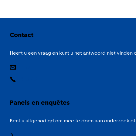
Colofon
Contact
Heeft u een vraag en kunt u het antwoord niet vinden
E-mail
14 020
Panels en enquêtes
Bent u uitgenodigd om mee te doen aan onderzoek of 
Meedoen aan onderzoek