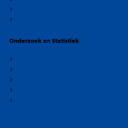
Panel Amsterdam
Stadspaspanel Amsterdam
Onderzoek en Statistiek
Over Onderzoek en Statistiek
Veelgestelde vragen
Termen en categorieën
Nieuwsbrief
Vacatures