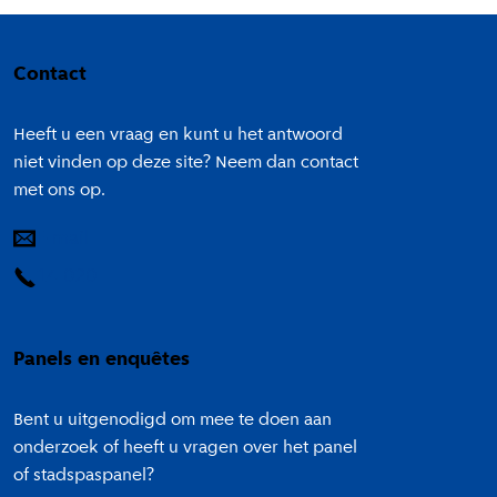
Colofon
Contact
Heeft u een vraag en kunt u het antwoord
niet vinden op deze site? Neem dan contact
met ons op.
E-mail
14 020
Panels en enquêtes
Bent u uitgenodigd om mee te doen aan
onderzoek of heeft u vragen over het panel
of stadspaspanel?