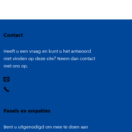
Colofon
Contact
Heeft u een vraag en kunt u het antwoord
niet vinden op deze site? Neem dan contact
met ons op.
E-mail
14 020
Panels en enquêtes
Bent u uitgenodigd om mee te doen aan