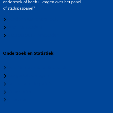
onderzoek of heeft u vragen over het panel
of stadspaspanel?
Meedoen aan onderzoek
Panel Amsterdam
Stadspaspanel Amsterdam
Onderzoek en Statistiek
Over Onderzoek en Statistiek
Veelgestelde vragen
Termen en categorieën
Nieuwsbrief
Vacatures