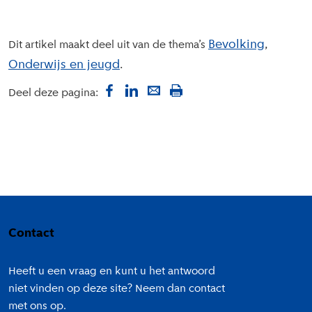
Bevolking
Dit artikel maakt deel uit van de thema’s
Onderwijs en jeugd
Deel deze pagina:
Colofon
Contact
Heeft u een vraag en kunt u het antwoord
niet vinden op deze site? Neem dan contact
met ons op.