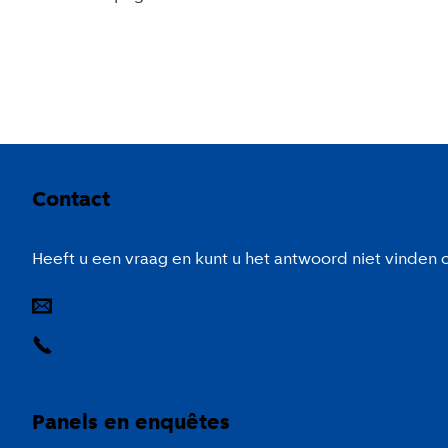
Colofon
Contact
Heeft u een vraag en kunt u het antwoord niet vinden
E-mail
14 020
Panels en enquêtes