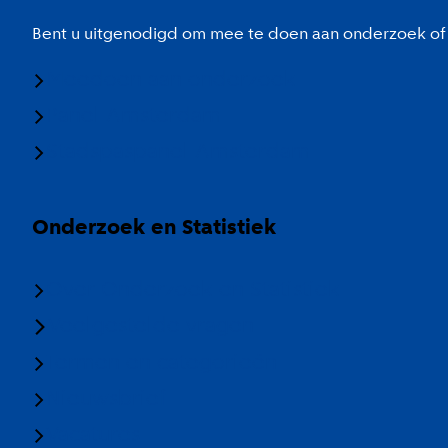
Bent u uitgenodigd om mee te doen aan onderzoek of 
Meedoen aan onderzoek
Panel Amsterdam
Stadspaspanel Amsterdam
Onderzoek en Statistiek
Over Onderzoek en Statistiek
Veelgestelde vragen
Termen en categorieën
Nieuwsbrief
Vacatures