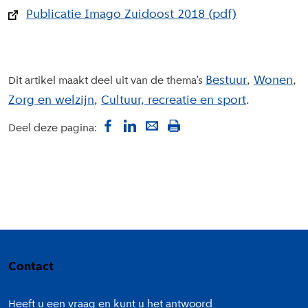
Publicatie Imago Zuidoost 2018 (pdf)
Bestuur
Wonen
Dit artikel maakt deel uit van de thema’s
Zorg en welzijn
Cultuur, recreatie en sport
Deel deze pagina:
Colofon
Contact
Heeft u een vraag en kunt u het antwoord