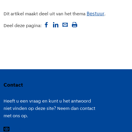
Bestuur
Dit artikel maakt deel uit van het thema
Deel deze pagina:
Colofon
Contact
Heeft u een vraag en kunt u het antwoord
niet vinden op deze site? Neem dan contact
met ons op.
E-mail