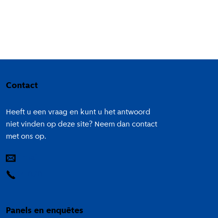
Colofon
Contact
Heeft u een vraag en kunt u het antwoord
niet vinden op deze site? Neem dan contact
met ons op.
E-mail
14 020
Panels en enquêtes