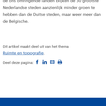
de ons omringende landen blijken de 30 grootste
Nederlandse steden aanzienlijk minder groen te
hebben dan de Duitse steden, maar weer meer dan
de Belgische.
Dit artikel maakt deel uit van het thema
Ruimte en topografie
Deel deze pagina:
Colofon