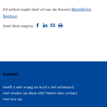
Bevolking
Dit artikel maakt deel uit van de thema’s
Bestuur
Deel deze pagina:
Colofon
Contact
Heeft u een vraag en kunt u het antwoord
niet vinden op deze site? Neem dan contact
met ons op.