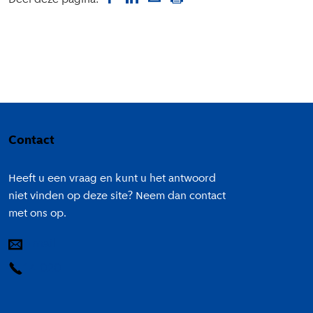
Deel deze pagina:
Colofon
Contact
Heeft u een vraag en kunt u het antwoord
niet vinden op deze site? Neem dan contact
met ons op.
E-mail
14 020