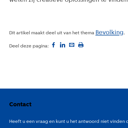
weten zij creatieve oplossingen te vinde
Bevolking
Dit artikel maakt deel uit van het thema
Deel deze pagina:
Colofon
Contact
Heeft u een vraag en kunt u het antwoord niet vinden