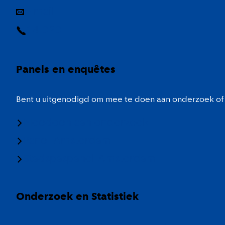
E-mail
14 020
Panels en enquêtes
Bent u uitgenodigd om mee te doen aan onderzoek of 
Meedoen aan onderzoek
Panel Amsterdam
Stadspaspanel Amsterdam
Onderzoek en Statistiek