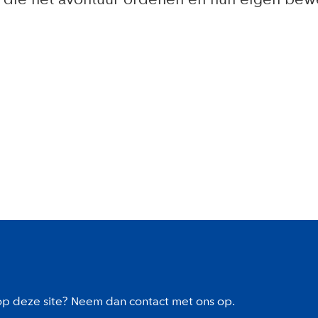
n die het avontuur ordenen en hun eigen bew
 op deze site? Neem dan contact met ons op.