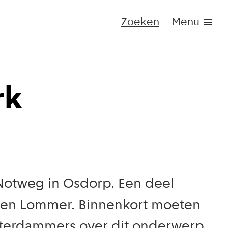
Zoeken
Menu
rk
 Notweg in Osdorp. Een deel
os en Lommer. Binnenkort moeten
sterdammers over dit onderwerp.