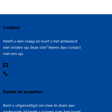
Colofon
Contact
Heeft u een vraag en kunt u het antwoord
niet vinden op deze site? Neem dan contact
met ons op.
E-mail
14 020
Panels en enquêtes
Bent u uitgenodigd om mee te doen aan