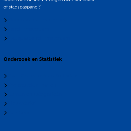
onderzoek of heeft u vragen over het panel
of stadspaspanel?
Meedoen aan onderzoek
Panel Amsterdam
Stadspaspanel Amsterdam
Onderzoek en Statistiek
Over Onderzoek en Statistiek
Veelgestelde vragen
Termen en categorieën
Nieuwsbrief
Vacatures