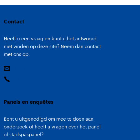
Colofon
Contact
Heeft u een vraag en kunt u het antwoord
niet vinden op deze site? Neem dan contact
met ons op.
E-mail
14 020
Panels en enquêtes
Bent u uitgenodigd om mee te doen aan
onderzoek of heeft u vragen over het panel
of stadspaspanel?