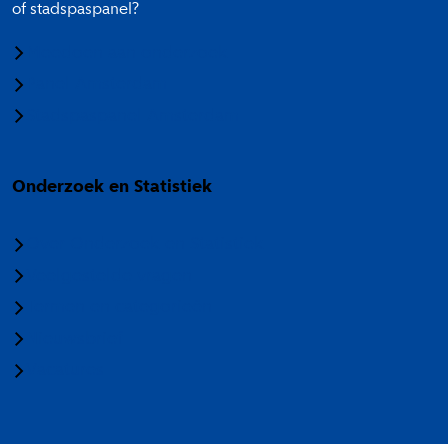
of stadspaspanel?
Meedoen aan onderzoek
Panel Amsterdam
Stadspaspanel Amsterdam
Onderzoek en Statistiek
Over Onderzoek en Statistiek
Veelgestelde vragen
Termen en categorieën
Nieuwsbrief
Vacatures