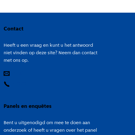
Colofon
Contact
Heeft u een vraag en kunt u het antwoord
niet vinden op deze site? Neem dan contact
met ons op.
E-mail
14 020
Panels en enquêtes
Bent u uitgenodigd om mee te doen aan
onderzoek of heeft u vragen over het panel