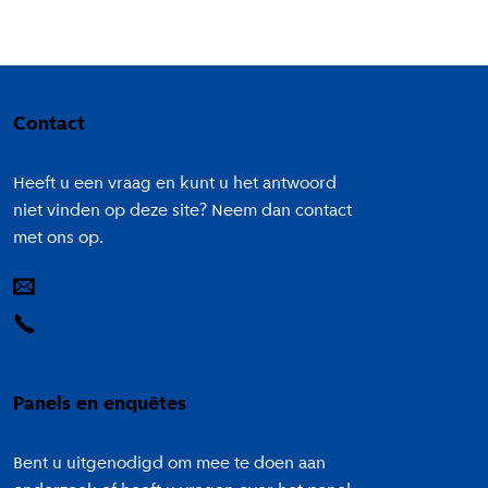
Colofon
Contact
Heeft u een vraag en kunt u het antwoord
niet vinden op deze site? Neem dan contact
met ons op.
E-mail
14 020
Panels en enquêtes
Bent u uitgenodigd om mee te doen aan