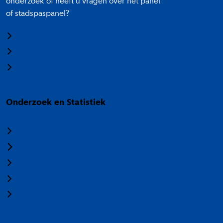
onderzoek of heeft u vragen over het panel
of stadspaspanel?
Meedoen aan onderzoek
Panel Amsterdam
Stadspaspanel Amsterdam
Onderzoek en Statistiek
Over Onderzoek en Statistiek
Veelgestelde vragen
Termen en categorieën
Nieuwsbrief
Vacatures