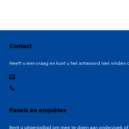
Colofon
Contact
Heeft u een vraag en kunt u het antwoord niet vinden
E-mail
14 020
Panels en enquêtes
Bent u uitgenodigd om mee te doen aan onderzoek of 