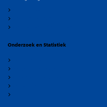
Meedoen aan onderzoek
Panel Amsterdam
Stadspaspanel Amsterdam
Onderzoek en Statistiek
Over Onderzoek en Statistiek
Veelgestelde vragen
Termen en categorieën
Nieuwsbrief
Vacatures