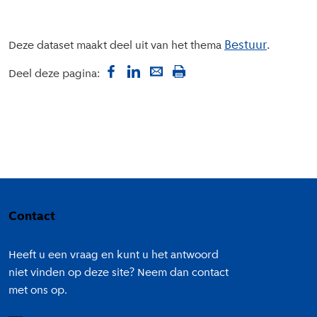
Bestuur
Deze dataset maakt deel uit van het thema
Deel deze pagina:
Colofon
Contact
Heeft u een vraag en kunt u het antwoord
niet vinden op deze site? Neem dan contact
met ons op.