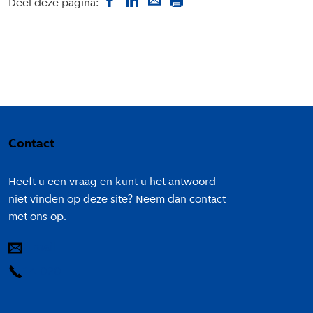
Deel deze pagina:
Colofon
Contact
Heeft u een vraag en kunt u het antwoord
niet vinden op deze site? Neem dan contact
met ons op.
E-mail
14 020