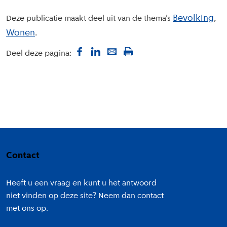
Bevolking
Deze publicatie maakt deel uit van de thema’s
Wonen
Deel deze pagina:
Colofon
Contact
Heeft u een vraag en kunt u het antwoord
niet vinden op deze site? Neem dan contact
met ons op.