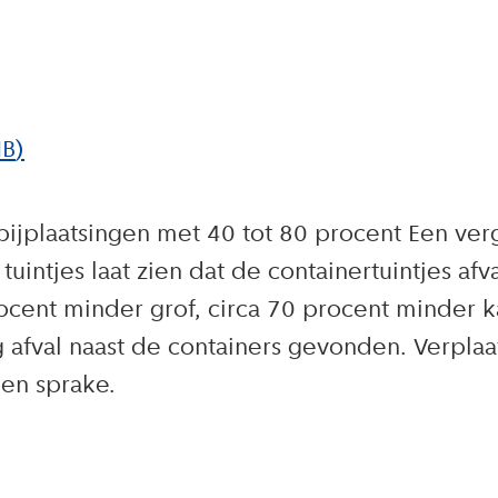
MB
)
bijplaatsingen met 40 tot 80 procent Een ver
tuintjes laat zien dat de containertuintjes af
cent minder grof, circa 70 procent minder ka
g afval naast de containers gevonden. Verpl
een sprake.