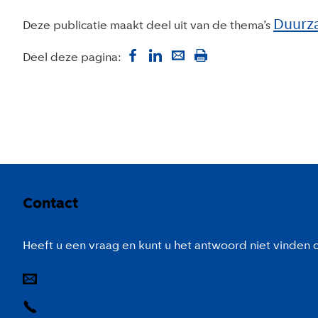
Duurz
Deze publicatie maakt deel uit van de thema’s
Deel deze pagina:
Colofon
Contact
Heeft u een vraag en kunt u het antwoord niet vinden
E-mail
14 020