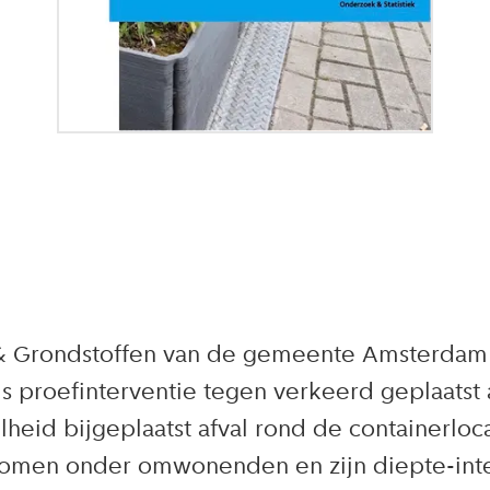
l & Grondstoffen van de gemeente Amsterdam 
als proefinterventie tegen verkeerd geplaats
eid bijgeplaatst afval rond de containerloca
genomen onder omwonenden en zijn diepte-in