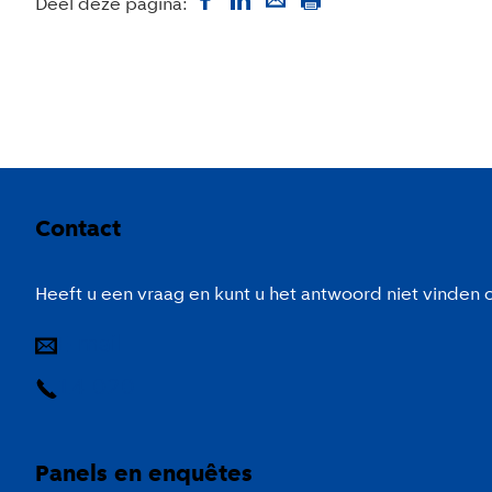
Deel deze pagina:
Colofon
Contact
Heeft u een vraag en kunt u het antwoord niet vinden
E-mail
14 020
Panels en enquêtes