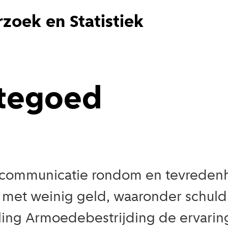
zoek en Statistiek
dtegoed
ommunicatie rondom en tevredenhe
met weinig geld, waaronder schuldh
ling Armoedebestrijding de ervarin