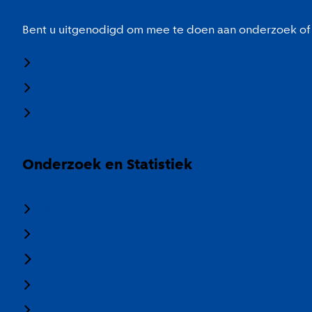
Bent u uitgenodigd om mee te doen aan onderzoek of 
Meedoen aan onderzoek
Panel Amsterdam
Stadspaspanel Amsterdam
Onderzoek en Statistiek
Over Onderzoek en Statistiek
Veelgestelde vragen
Termen en categorieën
Nieuwsbrief
Vacatures