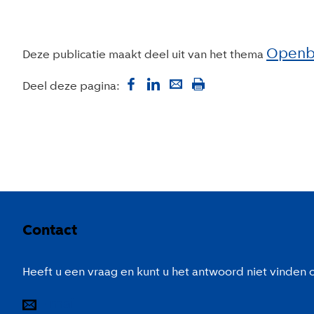
Openba
Deze publicatie maakt deel uit van het thema
Deel deze pagina:
Colofon
Contact
Heeft u een vraag en kunt u het antwoord niet vinden
E-mail