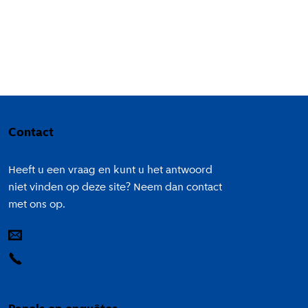
Colofon
Contact
Heeft u een vraag en kunt u het antwoord
niet vinden op deze site? Neem dan contact
met ons op.
E-mail
14 020