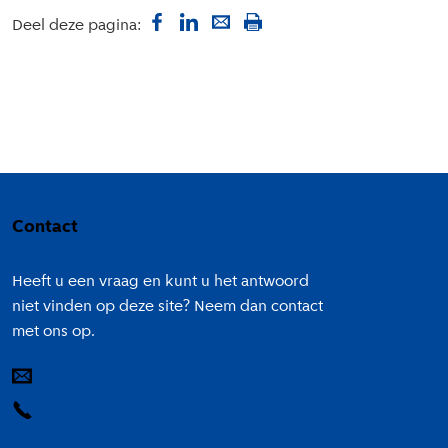
Deel deze pagina:
Colofon
Contact
Heeft u een vraag en kunt u het antwoord
niet vinden op deze site? Neem dan contact
met ons op.
E-mail
14 020