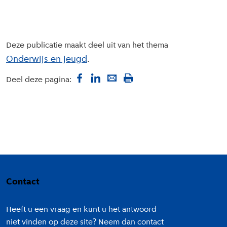
Deze publicatie maakt deel uit van het thema
Onderwijs en jeugd
Deel deze pagina:
Colofon
Contact
Heeft u een vraag en kunt u het antwoord
niet vinden op deze site? Neem dan contact