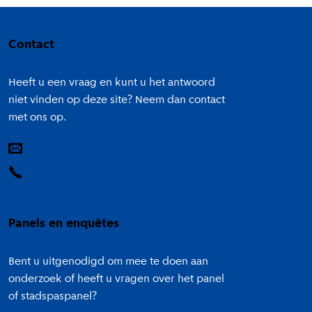
Colofon
Contact
Heeft u een vraag en kunt u het antwoord
niet vinden op deze site? Neem dan contact
met ons op.
E-mail
14 020
Panels en enquêtes
Bent u uitgenodigd om mee te doen aan
onderzoek of heeft u vragen over het panel
of stadspaspanel?