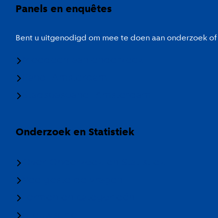
Panels en enquêtes
Bent u uitgenodigd om mee te doen aan onderzoek of 
Meedoen aan onderzoek
Panel Amsterdam
Stadspaspanel Amsterdam
Onderzoek en Statistiek
Over Onderzoek en Statistiek
Veelgestelde vragen
Termen en categorieën
Nieuwsbrief