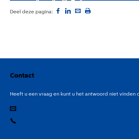
Deel deze pagina:
Colofon
Contact
Heeft u een vraag en kunt u het antwoord niet vinden
E-mail
14 020