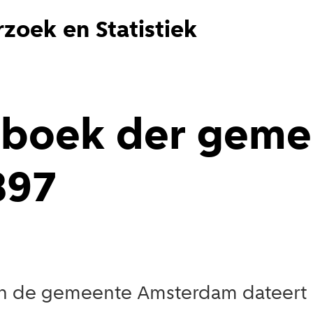
zoek en Statistiek
aarboek der gem
897
an de gemeente Amsterdam dateert u