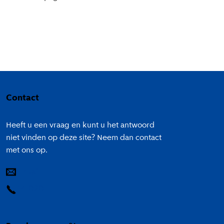
Colofon
Contact
Heeft u een vraag en kunt u het antwoord
niet vinden op deze site? Neem dan contact
met ons op.
E-mail
14 020