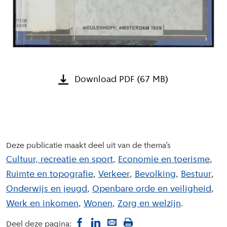
Download PDF (67 MB)
Deze publicatie maakt deel uit van de thema’s
Cultuur, recreatie en sport
Economie en toerisme
Ruimte en topografie
Verkeer
Bevolking
Bestuur
Onderwijs en jeugd
Openbare orde en veiligheid
Werk en inkomen
Wonen
Zorg en welzijn
Deel deze pagina: