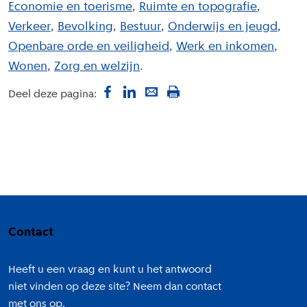
Economie en toerisme
Ruimte en topografie
Verkeer
Bevolking
Bestuur
Onderwijs en jeugd
Openbare orde en veiligheid
Werk en inkomen
Wonen
Zorg en welzijn
Deel deze pagina:
Colofon
Contact
Heeft u een vraag en kunt u het antwoord
niet vinden op deze site? Neem dan contact
met ons op.