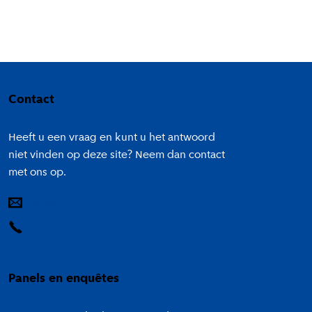
Colofon
Contact
Heeft u een vraag en kunt u het antwoord
niet vinden op deze site? Neem dan contact
met ons op.
E-mail
14 020
Panels en enquêtes