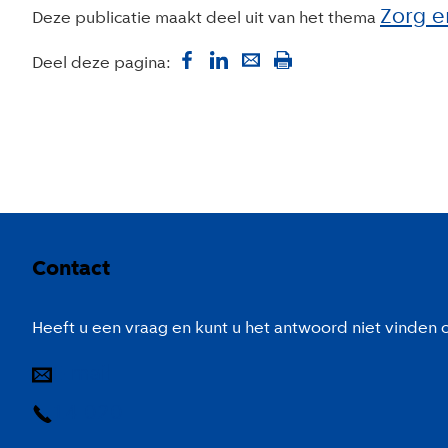
Zorg e
Deze publicatie maakt deel uit van het thema
Deel deze pagina:
Colofon
Contact
Heeft u een vraag en kunt u het antwoord niet vinden
E-mail
14 020