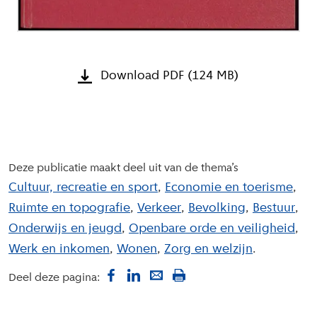
Download PDF (124 MB)
Deze publicatie maakt deel uit van de thema’s
Cultuur, recreatie en sport
Economie en toerisme
Ruimte en topografie
Verkeer
Bevolking
Bestuur
Onderwijs en jeugd
Openbare orde en veiligheid
Werk en inkomen
Wonen
Zorg en welzijn
Deel deze pagina: