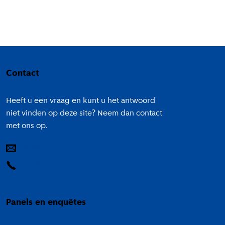
Colofon
Contact
Heeft u een vraag en kunt u het antwoord
niet vinden op deze site? Neem dan contact
met ons op.
E-mail
14 020
Panels en enquêtes