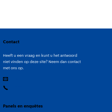
Colofon
Contact
Heeft u een vraag en kunt u het antwoord
niet vinden op deze site? Neem dan contact
met ons op.
E-mail
14 020
Panels en enquêtes