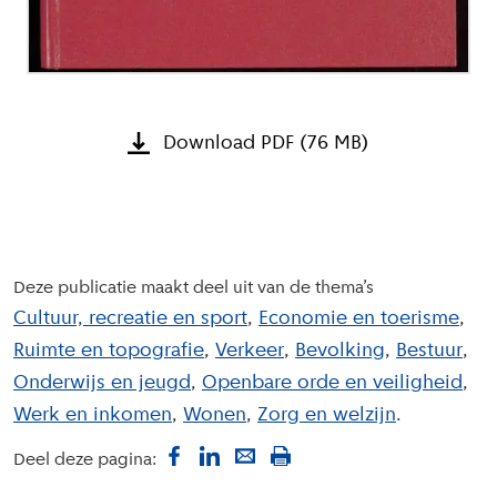
Download PDF (76 MB)
Deze publicatie maakt deel uit van de thema’s
Cultuur, recreatie en sport
Economie en toerisme
Ruimte en topografie
Verkeer
Bevolking
Bestuur
Onderwijs en jeugd
Openbare orde en veiligheid
Werk en inkomen
Wonen
Zorg en welzijn
Deel deze pagina: