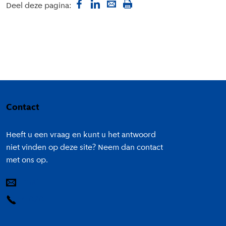
Deel deze pagina:
Colofon
Contact
Heeft u een vraag en kunt u het antwoord
niet vinden op deze site? Neem dan contact
met ons op.
E-mail
14 020