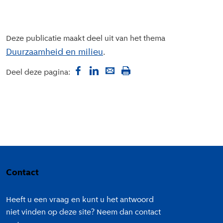
Deze publicatie maakt deel uit van het thema
Duurzaamheid en milieu
Deel deze pagina:
Colofon
Contact
Heeft u een vraag en kunt u het antwoord
niet vinden op deze site? Neem dan contact