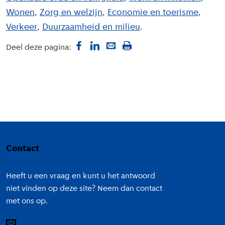
Wonen
Zorg en welzijn
Economie en toerisme
Verkeer
Duurzaamheid en milieu
Deel deze pagina:
Colofon
Contact
Heeft u een vraag en kunt u het antwoord
niet vinden op deze site? Neem dan contact
met ons op.
E-mail