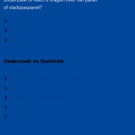
onderzoek of heeft u vragen over het panel
of stadspaspanel?
Meedoen aan onderzoek
Panel Amsterdam
Stadspaspanel Amsterdam
Onderzoek en Statistiek
Over Onderzoek en Statistiek
Veelgestelde vragen
Termen en categorieën
Nieuwsbrief
Vacatures