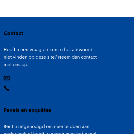
Colofon
Contact
Heeft u een vraag en kunt u het antwoord
niet vinden op deze site? Neem dan contact
met ons op.
E-mail
14 020
Panels en enquêtes
Bent u uitgenodigd om mee te doen aan