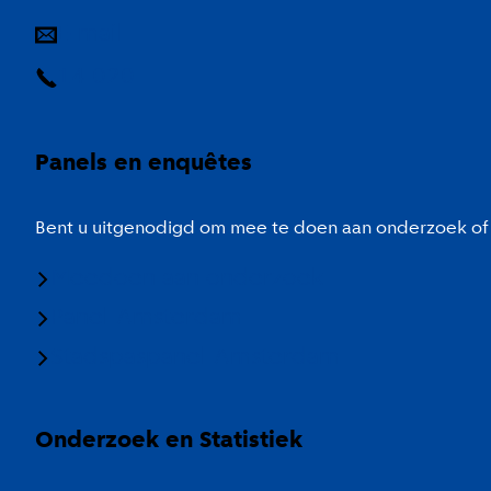
E-mail
14 020
Panels en enquêtes
Bent u uitgenodigd om mee te doen aan onderzoek of 
Meedoen aan onderzoek
Panel Amsterdam
Stadspaspanel Amsterdam
Onderzoek en Statistiek